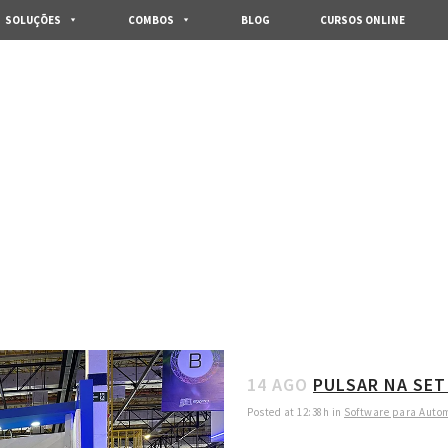
SOLUÇÕES
COMBOS
BLOG
CURSOS ONLINE
SET EXPO TAG
14 AGO
PULSAR NA SET
Posted at 12:38h
in
Software para Auto