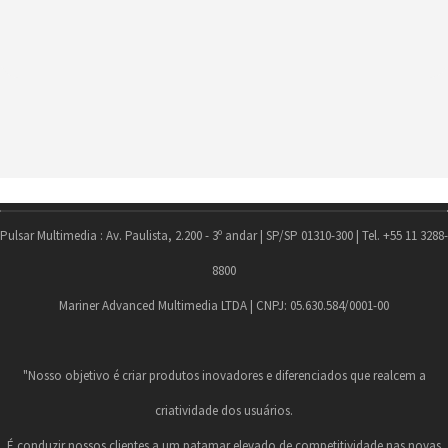
Pulsar Multimedia : Av. Paulista, 2.200 - 3º andar | SP/SP 01310-300 | Tel. +55 11 3288-
8800
Mariner Advanced Multimedia LTDA | CNPJ: 05.630.584/0001-00
"Nosso objetivo é criar produtos inovadores e diferenciados que realcem a
criatividade dos usuários.
É conduzir nossos clientes a um patamar elevado de competitividade nas novas