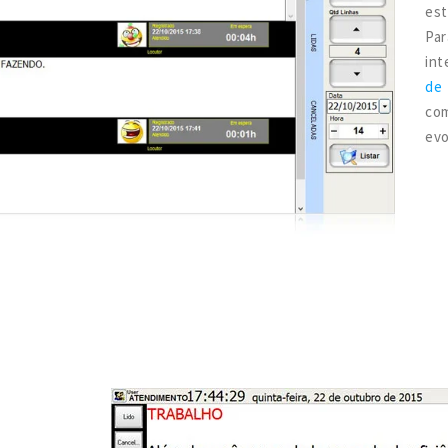
es
Pa
in
de
com
evo