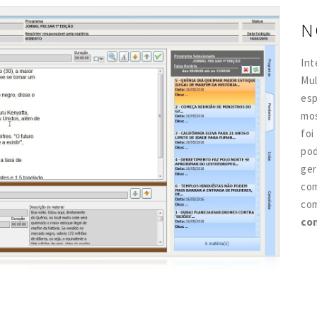
N
In
Mu
esp
mos
foi
po
ge
co
com
con